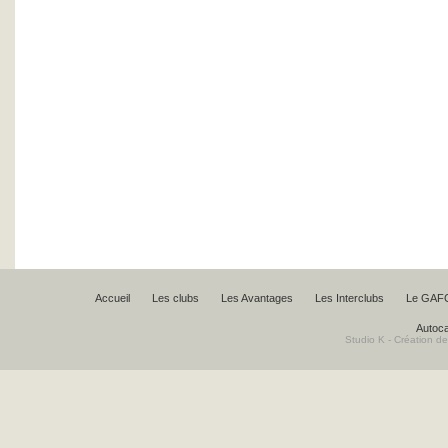
Accueil
Les clubs
Les Avantages
Les Interclubs
Le GAF
Autoca
Studio K - Création de