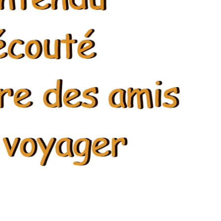
Dé
E
E