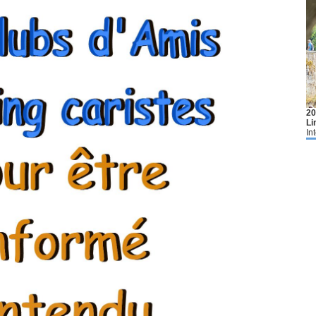
20
Li
In
AL
Al