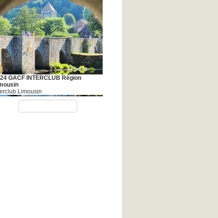
24 GACF INTERCLUB Région
mousin
terclub Limousin
VOIR TOUT
SACE 2026 17 AU 21
sace 17 - 21 juin 2026