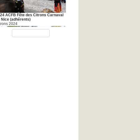
24 ACFB Fête des Citrons Carnaval
 Nice (adhérents)
trons 2024
VOIR TOUT
20 Bretagne Nord 2020 (adhérents)
capade Bretagne 2020