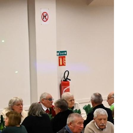
20
Le
Br
In