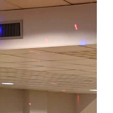
ÉT
Ra
Pr
20
20