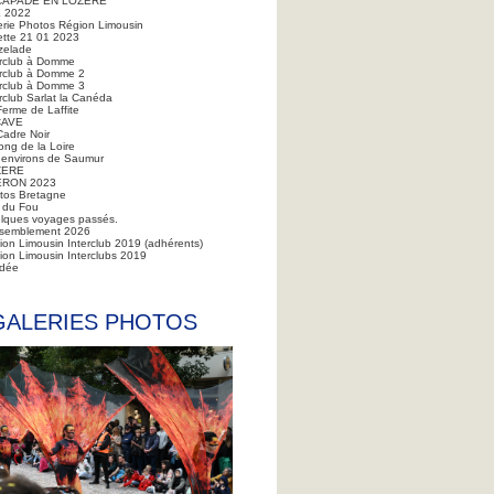
CAPADE EN LOZERE
 2022
erie Photos Région Limousin
ette 21 01 2023
zelade
erclub à Domme
erclub à Domme 2
erclub à Domme 3
rclub Sarlat la Canéda
Ferme de Laffite
CAVE
Cadre Noir
ong de la Loire
 environs de Saumur
ZERE
ERON 2023
tos Bretagne
 du Fou
lques voyages passés.
semblement 2026
ion Limousin Interclub 2019 (adhérents)
ion Limousin Interclubs 2019
dée
GALERIES PHOTOS