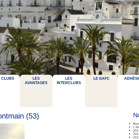
S CLUBS
LES
LES
LE GAFC
ADHÉSI
AVANTAGES
INTERCLUBS
ntmain (53)
No
Ber
L'A
201
2017
201