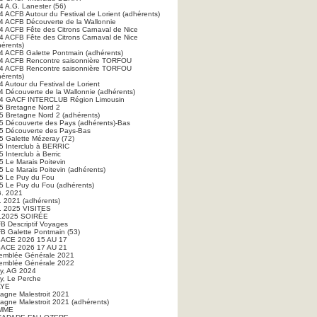
4 A.G. Lanester (56)
4 ACFB Autour du Festival de Lorient (adhérents)
4 ACFB Découverte de la Wallonnie
4 ACFB Fête des Citrons Carnaval de Nice
4 ACFB Fête des Citrons Carnaval de Nice
hérents)
4 ACFB Galette Pontmain (adhérents)
4 ACFB Rencontre saisonnière TORFOU
4 ACFB Rencontre saisonnière TORFOU
hérents)
 Autour du Festival de Lorient
4 Découverte de la Wallonnie (adhérents)
4 GACF INTERCLUB Région Limousin
5 Bretagne Nord 2
5 Bretagne Nord 2 (adhérents)
5 Découverte des Pays (adhérents)-Bas
5 Découverte des Pays-Bas
5 Galette Mézeray (72)
5 Interclub à BERRIC
 Interclub à Berric
5 Le Marais Poitevin
5 Le Marais Poitevin (adhérents)
5 Le Puy du Fou
5 Le Puy du Fou (adhérents)
G. 2021
. 2021 (adhérents)
. 2025 VISITES
.2025 SOIRÉE
B Descriptif Voyages
B Galette Pontmain (53)
ACE 2026 15 AU 17
ACE 2026 17 AU 21
emblée Générale 2021
emblée Générale 2022
ry, AG 2024
ry, Le Perche
AYE
tagne Malestroit 2021
tagne Malestroit 2021 (adhérents)
MME