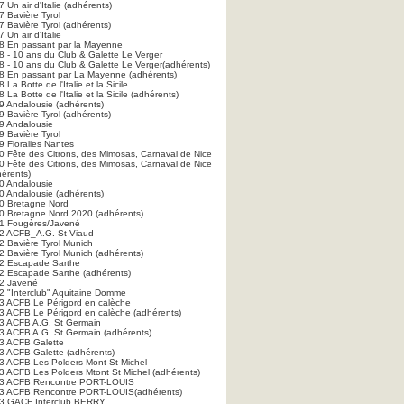
 Un air d'Italie (adhérents)
7 Bavière Tyrol
 Bavière Tyrol (adhérents)
 Un air d'Italie
8 En passant par la Mayenne
8 - 10 ans du Club & Galette Le Verger
8 - 10 ans du Club & Galette Le Verger(adhérents)
8 En passant par La Mayenne (adhérents)
 La Botte de l'Italie et la Sicile
 La Botte de l'Italie et la Sicile (adhérents)
9 Andalousie (adhérents)
 Bavière Tyrol (adhérents)
9 Andalousie
9 Bavière Tyrol
9 Floralies Nantes
0 Fête des Citrons, des Mimosas, Carnaval de Nice
0 Fête des Citrons, des Mimosas, Carnaval de Nice
hérents)
0 Andalousie
0 Andalousie (adhérents)
0 Bretagne Nord
0 Bretagne Nord 2020 (adhérents)
1 Fougères/Javené
2 ACFB_A.G. St Viaud
2 Bavière Tyrol Munich
2 Bavière Tyrol Munich (adhérents)
2 Escapade Sarthe
2 Escapade Sarthe (adhérents)
2 Javené
2 "Interclub" Aquitaine Domme
3 ACFB Le Périgord en calèche
3 ACFB Le Périgord en calèche (adhérents)
3 ACFB A.G. St Germain
3 ACFB A.G. St Germain (adhérents)
3 ACFB Galette
3 ACFB Galette (adhérents)
3 ACFB Les Polders Mont St Michel
3 ACFB Les Polders Mtont St Michel (adhérents)
3 ACFB Rencontre PORT-LOUIS
3 ACFB Rencontre PORT-LOUIS(adhérents)
3 GACF Interclub BERRY