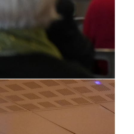
20
I
La
20
Br