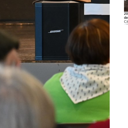
20
de
Ci
20
Es