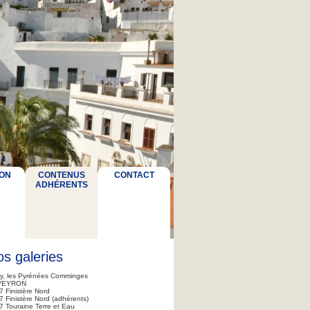
ON
CONTENUS
CONTACT
ADHÉRENTS
s galeries
ry, les Pyrénées Comminges
VEYRON
7 Finistère Nord
 Finistère Nord (adhérents)
7 Touraine Terre et Eau