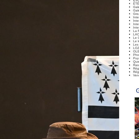
ES
ÉTÉ
Gal
Gal
Gre
Int
Int
Int
Inte
La 
LA
Le 
Le l
Les
LO
OL
Pho
Puy
Que
Ras
Rég
Rég
Ven