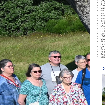
ES
ÉTÉ
Gal
Gal
Gre
Int
Int
Int
Inte
La 
LA
Le 
Le l
Les
LO
OL
Pho
Puy
Que
Ras
Rég
Rég
Ven