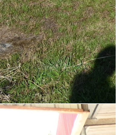
ÉT
Ra
Pr
20
I