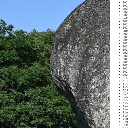
202
202
202
202
202
(ad
202
202
202
(ad
2024
202
202
202
202
202
202
202
202
2025
202
202
202
202
A. 
A.G
A.G
A.G
ACF
ACF
ALS
ALS
Ass
Ass
Ber
Ber
BL
Bre
Bre
DO