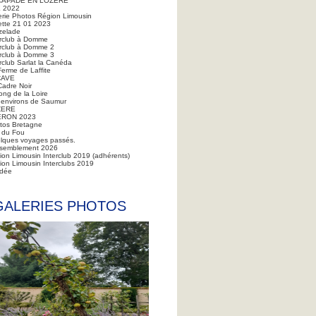
CAPADE EN LOZERE
 2022
erie Photos Région Limousin
ette 21 01 2023
zelade
erclub à Domme
erclub à Domme 2
erclub à Domme 3
rclub Sarlat la Canéda
Ferme de Laffite
CAVE
Cadre Noir
ong de la Loire
 environs de Saumur
ZERE
ERON 2023
tos Bretagne
 du Fou
lques voyages passés.
semblement 2026
ion Limousin Interclub 2019 (adhérents)
ion Limousin Interclubs 2019
dée
GALERIES PHOTOS