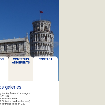
ON
CONTENUS
CONTACT
ADHÉRENTS
s galeries
ry, les Pyrénées Comminges
VEYRON
7 Finistère Nord
 Finistère Nord (adhérents)
7 Touraine Terre et Eau