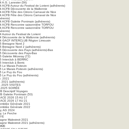
4 A.G. Lanester (56)
4 ACFB Autour du Festival de Lorient (adhérents)
4 ACFB Découverte de la Wallonnie
4 ACFB Fête des Citrons Carnaval de Nice
4 ACFB Fête des Citrons Carnaval de Nice
hérents)
4 ACFB Galette Pontmain (adhérents)
4 ACFB Rencontre saisonnière TORFOU
4 ACFB Rencontre saisonnière TORFOU
hérents)
 Autour du Festival de Lorient
4 Découverte de la Wallonnie (adhérents)
4 GACF INTERCLUB Région Limousin
5 Bretagne Nord 2
5 Bretagne Nord 2 (adhérents)
5 Découverte des Pays (adhérents)-Bas
5 Découverte des Pays-Bas
5 Galette Mézeray (72)
5 Interclub à BERRIC
 Interclub à Berric
5 Le Marais Poitevin
5 Le Marais Poitevin (adhérents)
5 Le Puy du Fou
5 Le Puy du Fou (adhérents)
G. 2021
. 2021 (adhérents)
. 2025 VISITES
.2025 SOIRÉE
B Descriptif Voyages
B Galette Pontmain (53)
ACE 2026 15 AU 17
ACE 2026 17 AU 21
emblée Générale 2021
emblée Générale 2022
ry, AG 2024
ry, Le Perche
AYE
tagne Malestroit 2021
tagne Malestroit 2021 (adhérents)
MME