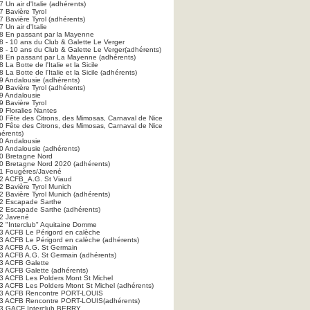
 Un air d'Italie (adhérents)
7 Bavière Tyrol
 Bavière Tyrol (adhérents)
 Un air d'Italie
8 En passant par la Mayenne
8 - 10 ans du Club & Galette Le Verger
8 - 10 ans du Club & Galette Le Verger(adhérents)
8 En passant par La Mayenne (adhérents)
 La Botte de l'Italie et la Sicile
 La Botte de l'Italie et la Sicile (adhérents)
9 Andalousie (adhérents)
 Bavière Tyrol (adhérents)
9 Andalousie
9 Bavière Tyrol
9 Floralies Nantes
0 Fête des Citrons, des Mimosas, Carnaval de Nice
0 Fête des Citrons, des Mimosas, Carnaval de Nice
hérents)
0 Andalousie
0 Andalousie (adhérents)
0 Bretagne Nord
0 Bretagne Nord 2020 (adhérents)
1 Fougères/Javené
2 ACFB_A.G. St Viaud
2 Bavière Tyrol Munich
2 Bavière Tyrol Munich (adhérents)
2 Escapade Sarthe
2 Escapade Sarthe (adhérents)
2 Javené
2 "Interclub" Aquitaine Domme
3 ACFB Le Périgord en calèche
3 ACFB Le Périgord en calèche (adhérents)
3 ACFB A.G. St Germain
3 ACFB A.G. St Germain (adhérents)
3 ACFB Galette
3 ACFB Galette (adhérents)
3 ACFB Les Polders Mont St Michel
3 ACFB Les Polders Mtont St Michel (adhérents)
3 ACFB Rencontre PORT-LOUIS
3 ACFB Rencontre PORT-LOUIS(adhérents)
3 GACF Interclub BERRY