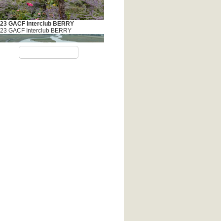
23 GACF Interclub BERRY
23 GACF Interclub BERRY
VOIR TOUT
23 ACFB Les Polders Mtont St
chel (adhérents)
23 Les Polders Mont St Michel