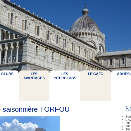
S CLUBS
LES
LES
LE GAFC
ADHÉSI
AVANTAGES
INTERCLUBS
e saisonnière TORFOU
No
Ber
L'A
201
2017
201