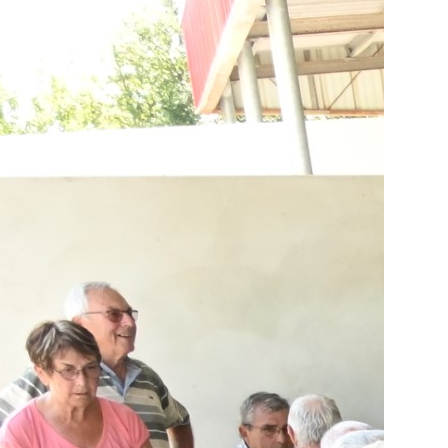
La
20
20
E